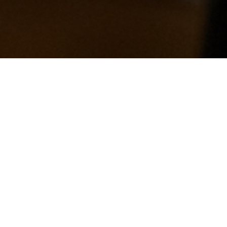
m a înțeles
serica
dreptățirea